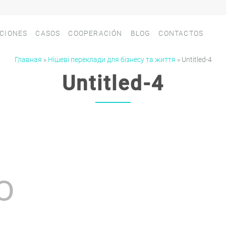
CIONES
СASOS
COOPERACIÓN
BLOG
CONTACTOS
Главная
»
Нішеві переклади для бізнесу та життя
»
Untitled-4
Untitled-4