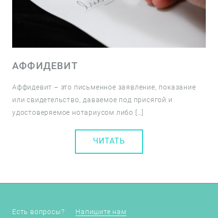
АФФИДЕВИТ
Аффидевит – это письменное заявление, показание
или свидетельство, даваемое под присягой и
удостоверяемое нотариусом либо […]
ЧИТАТЬ
Есть вопросы?
Напишите нам