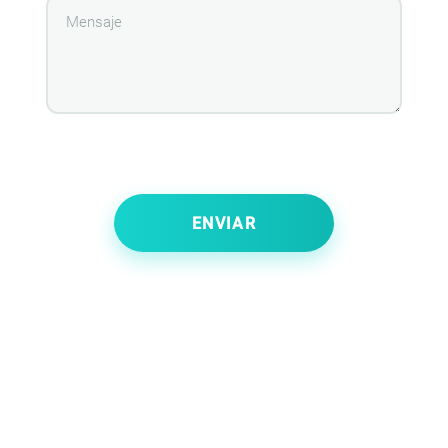
traductores talentosos como Irina Tokmakova, Boris
Zakhoder, Peter Ganzen, Samuil Marshak están a la par
con los nombres de los autores cuyas obras tradujeron.
¿Dónde solicitar una traducción literaria profesional?
Las casas editoriales y autores de obras, agencias de
publicidad, estudiantes de instituciones de educación
Please
superior, publicaciones periódicas y sus empleados,
leave
directores y actores, necesitan el servicio de transcripción
this
field
lingüística y localización de materiales. Hoy en día lo más
empty.
demandado es la traducción de artículos publicitarios y de
revistas, subtítulos de películas, letras de canciones,
guiones y obras. Debido a la complejidad y especificidad
del trabajo del traductor literario, debe solicitar el servicio
solo a una agencia de traducción especializada.
La agencia en línea Agenda Translations traduce a todos
los idiomas europeos y asiáticos los siguientes materiales: