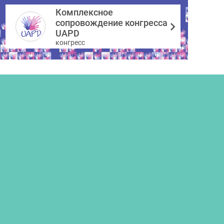
Комплексное
сопровождение конгресса
UAPD
конгресс